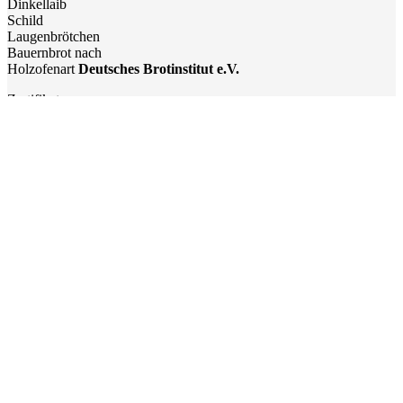
Dinkellaib
Schild
Laugenbrötchen
Bauernbrot nach
Holzofenart
Deutsches Brotinstitut e.V.
Zertifikat
Gut
für
Genetztes Bauernbrot
Krustenbrot
Sechseckbrot
Deutsches Brotinstitut e.V.